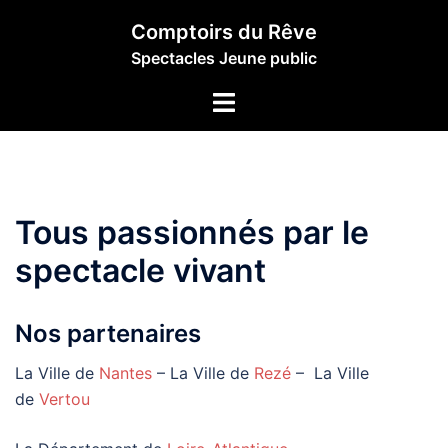
Aller
Comptoirs du Rêve
au
Spectacles Jeune public
contenu
Ouvrir/fermer
le
menu
Tous passionnés par le
spectacle vivant
Nos partenaires
La Ville de
Nantes
– La Ville de
Rezé
– La Ville
de
Vertou