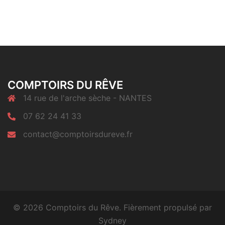
COMPTOIRS DU RÊVE
14 rue de l'arche sèche - NANTES
07 62 24 41 33
contact@comptoirsdureve.fr
© 2026 Comptoirs du Rêve. Fièrement propulsé par
Sydney