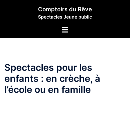
Aller
Comptoirs du Rêve
au
Spectacles Jeune public
contenu
Ouvrir/fermer
le
menu
Spectacles pour les
enfants : en crèche, à
l’école ou en famille