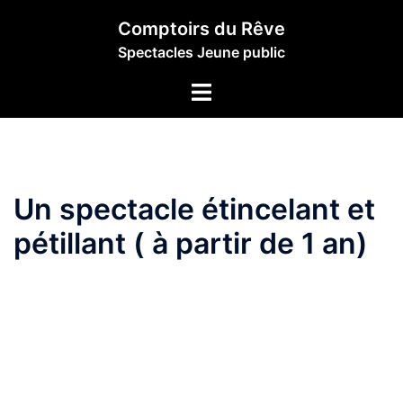
Aller
Comptoirs du Rêve
au
Spectacles Jeune public
contenu
Ouvrir/fermer
le
menu
Un spectacle étincelant et
pétillant ( à partir de 1 an)